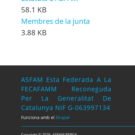
58.1 KB
Membres de la junta
3.88 KB
ASFAM Esta Federada A La
FECAFAMM Reconeguda
Per La Generalitat De
Catalunya NIF G-063997134
Funciona amb el
Drupal
Copyright © 2026, ASFAM BERGA.