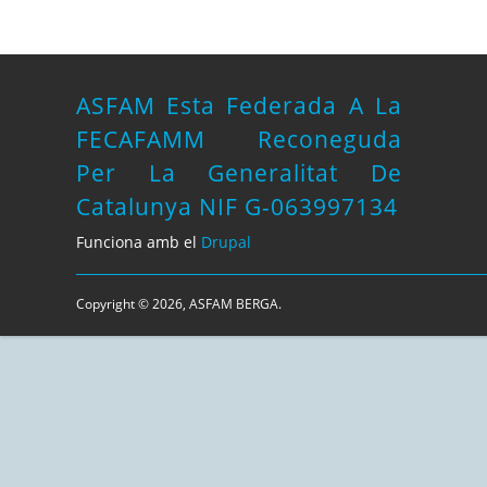
ASFAM Esta Federada A La
FECAFAMM Reconeguda
Per La Generalitat De
Catalunya NIF G-063997134
Funciona amb el
Drupal
Copyright © 2026, ASFAM BERGA.