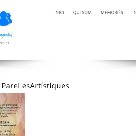
INICI
QUI SOM
MEMORIÈS
I
tals i
s
 ParellesArtístiques