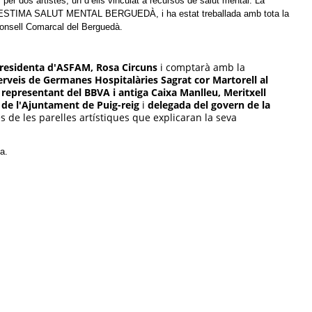
 per dos artistes, un d’ells vinculat a recursos de salut mental. La
TOP ESTIMA SALUT MENTAL BERGUEDÀ, i ha estat treballada amb tota la
Consell Comarcal del Berguedà.
residenta d'ASFAM, Rosa Circuns
i comptarà amb la
rveis de Germanes Hospitalàries Sagrat cor Martorell al
a
representant del BBVA i antiga Caixa Manlleu, Meritxell
 de l'Ajuntament de Puig-reig
i
delegada del govern de la
 de les parelles artístiques que explicaran la seva
ca.