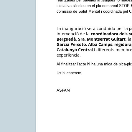
realitzades per parelles artístiques formades
iniciativa s'inclou en el pla comarcal S
comissio de Salut Mental i coordinada pel 
La inauguració serà conduida per la
p
intervenció de la
coordinadora dels se
Berguedà, Sra. Montserrat Guitart,
l
Garcia Peixoto
,
Alba Camps
,
regidora
Catalunya Central
i diferents membres
experiència.
Al finalitzar l’acte hi ha una mica de pica-pi
Us hi esperem,
ASFAM