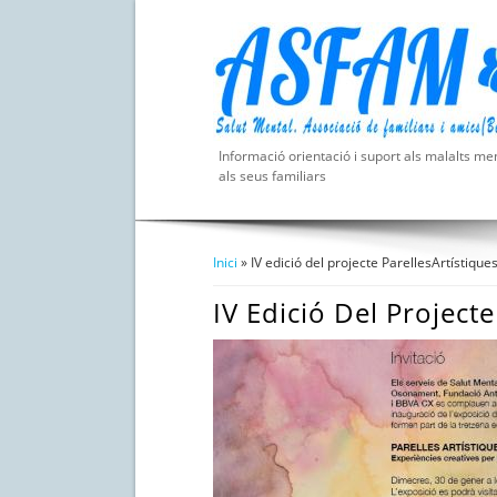
Informació orientació i suport als malalts men
als seus familiars
Inici
» IV edició del projecte ParellesArtístique
Esteu Aquí
IV Edició Del Projecte