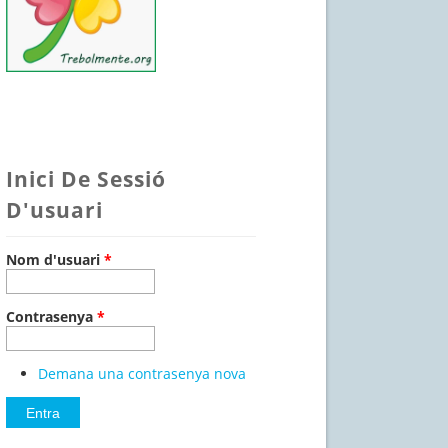
Inici De Sessió
D'usuari
Nom d'usuari
*
Contrasenya
*
Demana una contrasenya nova