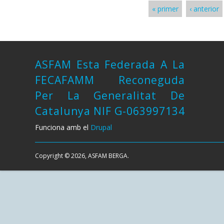
« primer
‹ anterior
Pàgines
ASFAM Esta Federada A La
FECAFAMM Reconeguda
Per La Generalitat De
Catalunya NIF G-063997134
Funciona amb el
Drupal
Copyright © 2026, ASFAM BERGA.