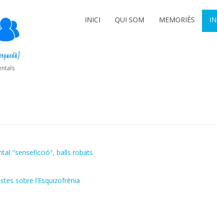
INICI
QUI SOM
MEMORIÈS
I
entals
al "senseficció", balls robats
stes sobre l’Esquizofrènia