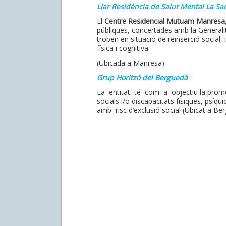
Llar Residència de Salut Mental La S
El
Centre Residencial Mutuam Manresa
públiques, concertades amb la Generali
troben en situació de reinserció social, 
física i cognitiva.
(Ubicada a Manresa)
Grup Horitzó del Berguedà
La entitat té com a objectiu la promoc
socials i/o discapacitats físiques, psíqu
amb risc d’exclusió social (Ubicat a Ber