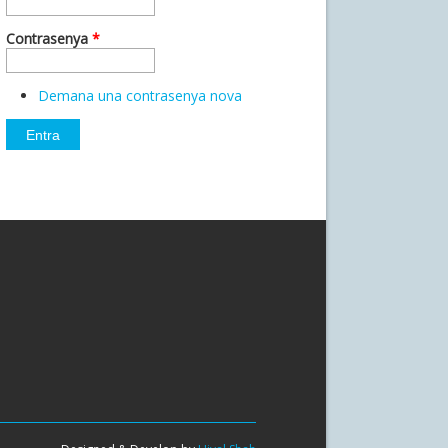
Contrasenya
*
Demana una contrasenya nova